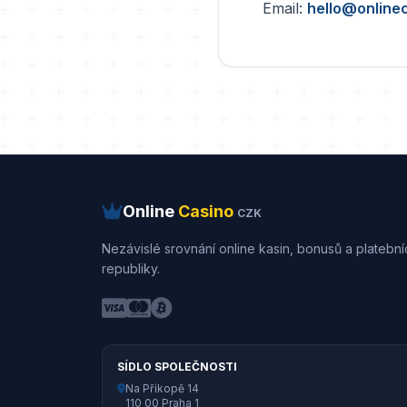
Email:
hello@online
Online
Casino
CZK
Nezávislé srovnání online kasin, bonusů a plateb
republiky.
SÍDLO SPOLEČNOSTI
Na Příkopě 14
110 00 Praha 1