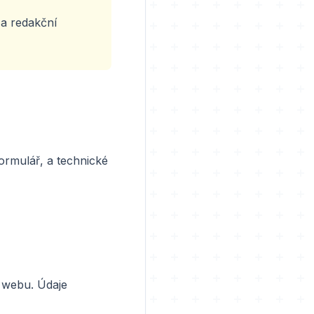
 a redakční
ormulář, a technické
 webu. Údaje