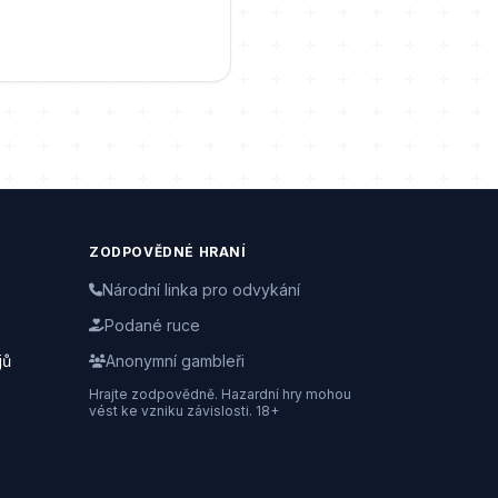
ZODPOVĚDNÉ HRANÍ
Národní linka pro odvykání
Podané ruce
jů
Anonymní gambleři
Hrajte zodpovědně. Hazardní hry mohou
vést ke vzniku závislosti. 18+