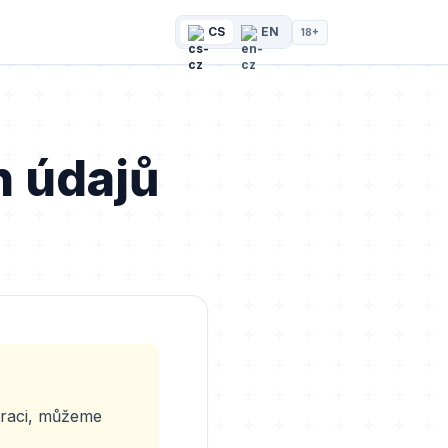
CS
EN
18+
h údajů
traci, můžeme