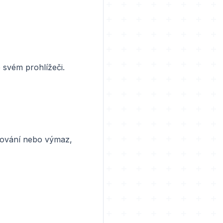
 svém prohlížeči.
cování nebo výmaz,