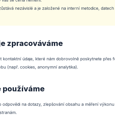
ro vás se cena nemění.
stává nezávislé a je založené na interní metodice, datech
je zpracováváme
kontaktní údaje, které nám dobrovolně poskytnete přes f
bu (např. cookies, anonymní analytika).
e používáme
 odpovědi na dotazy, zlepšování obsahu a měření výkonu
stranám.